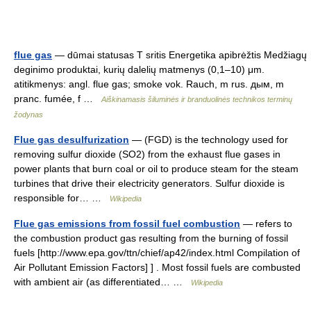
flue gas
— dūmai statusas T sritis Energetika apibrėžtis Medžiagų
deginimo produktai, kurių dalelių matmenys (0,1–10) μm.
atitikmenys: angl. flue gas; smoke vok. Rauch, m rus. дым, m
pranc. fumée, f …
Aiškinamasis šiluminės ir branduolinės technikos terminų
žodynas
Flue gas desulfurization
— (FGD) is the technology used for
removing sulfur dioxide (SO2) from the exhaust flue gases in
power plants that burn coal or oil to produce steam for the steam
turbines that drive their electricity generators. Sulfur dioxide is
responsible for… …
Wikipedia
Flue gas emissions from fossil fuel combustion
— refers to
the combustion product gas resulting from the burning of fossil
fuels [http://www.epa.gov/ttn/chief/ap42/index.html Compilation of
Air Pollutant Emission Factors] ] . Most fossil fuels are combusted
with ambient air (as differentiated… …
Wikipedia