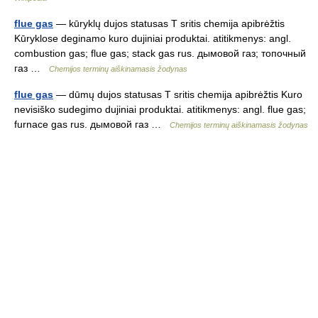
flue gas
— kūryklų dujos statusas T sritis chemija apibrėžtis
Kūryklose deginamo kuro dujiniai produktai. atitikmenys: angl.
combustion gas; flue gas; stack gas rus. дымовой газ; топочный
газ …
Chemijos terminų aiškinamasis žodynas
flue gas
— dūmų dujos statusas T sritis chemija apibrėžtis Kuro
nevisiško sudegimo dujiniai produktai. atitikmenys: angl. flue gas;
furnace gas rus. дымовой газ …
Chemijos terminų aiškinamasis žodynas