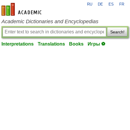
RU
DE
ES
FR
en-academic.com
Academic Dictionaries and Encyclopedias
Search!
Interpretations
Translations
Books
Игры ⚽