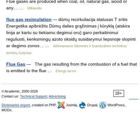
Flue gases are produced when coal, oil, natural gas, wood or
any… …
Wikipedia
flue gas recirculation
— dūmų recirkuliacija statusas T sritis
Energetika apibrėžtis Dūmų dalies grąžinimas į kūryklą (atskira
linija ar kartu su tiekiamu degimui oru) garo perkaitinimui
reguliuoti, kenksmingų azoto oksidų susidarymui liepsnoje slopinti
ar degimo zonos… …
Aiškinamasis šiluminės ir branduolinės technikos
terminų žodynas
Flue Gas
— The gas resulting from the combustion of a fuel that
is emitted to the flue …
Energy terms
© Academic, 2000-2026
18+
Contact us:
Technical Support
,
Advertising
Dictionaries export
, created on PHP,
Joomla,
Drupal,
WordPress,
MODx.