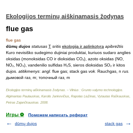
Ekologijos terminų aiškinamasis žodynas
flue gas
flue gas
dūmų
dujos
statusas
T
sritis
ekologija ir aplinkotyra
apibrėžtis
Kuro nevisiško sudegimo dujiniai produktai, kuriuos sudaro anglies
oksidas (monoksidas CO ir dioksidas CO₂), azoto oksidas (NO,
NO₂, NO₃), vandenilio sulfidas H₂S, sieros dioksidas SO₂ ir kitos
dujos.
atitikmenys
:
angl.
flue gas; stack gas
vok.
Rauchgas, n
rus.
дымовой газ, m; топочный газ, m
Ekologijos terminų aiškinamasis žodynas. – Vilnius : Grunto valymo technologijos
.
Algimantas Paulauskas, Karolis Jankevičius, Rapolas Liužinas, Vytautas Raškauskas,
Petras Zajančkauskas
.
2008
.
Игры ⚽
Поможем написать реферат
dūmų dujos
stack gas